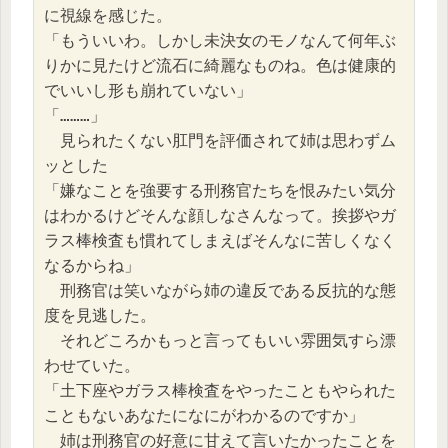
に視線を感じた。
「もういいわ。しかし未決女のモノなんて何年ぶ
りかに見たけど流石に綺麗なものね。色は健康的
でいいし形も崩れていない」
「………」
　見られたくない肛門を評価されて姉は思わずム
ッとした
「嫌なことを強要する刑務官たちを恨みたい気分
はわかるけどそんな顔しなさんなって。挨拶やガ
ラス棒検査も慣れてしまえばそんなに苦しくなく
なるからね」
　刑務官は笑いながら姉の違反である反抗的な態
度を見逃した。
　それどころかもっと言ってもいい雰囲気すら漂
わせていた。
「土下座やガラス棒検査をやったこともやられた
こともないあなたになにがわかるのですか」
　姉は刑務官の好意に甘えて言いたかったことを