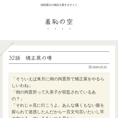
強制露出の物語を愛するサイト
羞恥の空
32話 矯正展の噂
2026.03.22
「そういえば来月に例の拘置所で矯正展をやるら
しいわね」
「例の拘置所って久美子が収監されているあ
の？」
「それじゃ見に行こうよ。あんな痛くもない腹を
探られて迷惑したんだから一言文句言いたいし牢