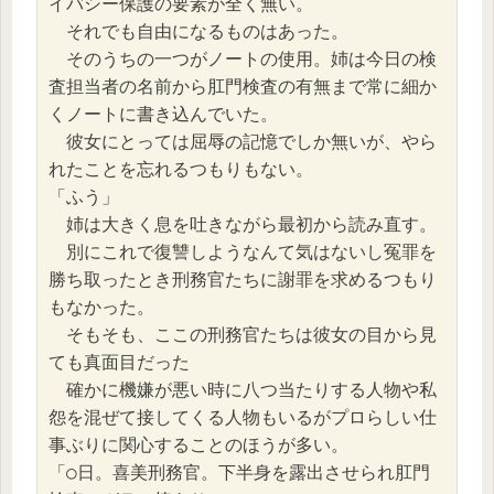
イバシー保護の要素が全く無い。
　それでも自由になるものはあった。
　そのうちの一つがノートの使用。姉は今日の検
査担当者の名前から肛門検査の有無まで常に細か
くノートに書き込んでいた。
　彼女にとっては屈辱の記憶でしか無いが、やら
れたことを忘れるつもりもない。
「ふう」
　姉は大きく息を吐きながら最初から読み直す。
　別にこれで復讐しようなんて気はないし冤罪を
勝ち取ったとき刑務官たちに謝罪を求めるつもり
もなかった。
　そもそも、ここの刑務官たちは彼女の目から見
ても真面目だった
　確かに機嫌が悪い時に八つ当たりする人物や私
怨を混ぜて接してくる人物もいるがプロらしい仕
事ぶりに関心することのほうが多い。
「○日。喜美刑務官。下半身を露出させられ肛門