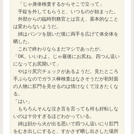
　「じゃ身体検査するからそこで立って」
　手錠を外してもらうと、いつものが始まった。
　外部からの臨時刑務官とは言え、基本的なこと
は変わらないようだ。
　姉はパンツを脱いだ後に両手を広げて体全体を
晒した。
　これで終わりならまだマシであったが。
「OK。いいわよ。じゃ最後にお尻ね。四つん這い
になってお尻開いて」
　やはり尻穴チェックがあるようだ。見たところ
手ぶらなのでガラス棒検査はなさそうだが初対面
の人物に肛門を見せるのは情けなくて泣きたくな
る。
「はい」
　もちろんそんな泣き言を言っても何も好転しな
いのは十分すぎるほどわかっている。
　姉は顔から火が出る思いで四つん這いにり肛門
をむき出しにすると、すかさず晒し出さした場所