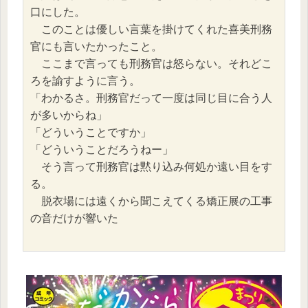
口にした。
　このことは優しい言葉を掛けてくれた喜美刑務
官にも言いたかったこと。
　ここまで言っても刑務官は怒らない。それどこ
ろを諭すように言う。
「わかるさ。刑務官だって一度は同じ目に合う人
が多いからね」
「どういうことですか」
「どういうことだろうねー」
　そう言って刑務官は黙り込み何処か遠い目をす
る。
　脱衣場には遠くから聞こえてくる矯正展の工事
の音だけが響いた