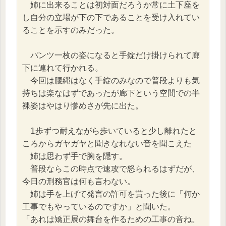
　姉に出来ることは初対面だろうか常に土下座を
し自分の立場が下の下であることを受け入れてい
ることを示すのみだった。
　パンツ一枚の姿になると手錠だけ掛けられて廊
下に連れて行かれる。
　今回は腰縄はなく手錠のみなので普段よりも気
持ちは楽なはずであったが廊下という空間での半
裸姿はやはり惨めさが先に出た。
　1歩ずつ耐えながら歩いていると少し離れたと
ころからガヤガヤと聞きなれない音を聞こえた
　姉は思わず手で胸を隠す。
　普段ならこの時点で速攻で怒られるはずだが、
今日の刑務官は何も言わない。
　姉は手を上げて発言の許可を貰った後に「何か
工事でもやっているのですか」と聞いた。
「あれは矯正展の舞台を作るための工事の音ね。