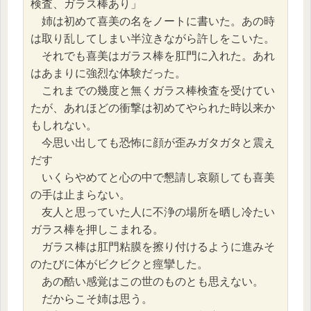
検査、ガラス棒あり」
　姉は初めて喜美の名をノートに書いた。あの時
は取り乱してしまい半泣きながら許しをこいた。
　それでも喜美はガラス棒を肛門に入れた。あれ
はあまりに強烈な体験だった。
　これまでの幾度と無くガラス棒検査を受けてい
たが、あれほどの衝撃は初めてやられた時以来か
もしれない。
　今思い出しても恐怖に顔が歪みガタガタと震え
だす
　いくらやめてと心の中で懇請し哀願しても喜美
の手は止まらない。
　友人と思っていた人に不浄の場所を晒し冷たい
ガラス棒を押しこまれる。
　ガラス棒は肛門粘膜を擦り付けるように進みそ
のたびに体がビクビクと痙攣した。
　あの酷い感覚はこの世のものとも思えない。
　だからこそ姉は思う。