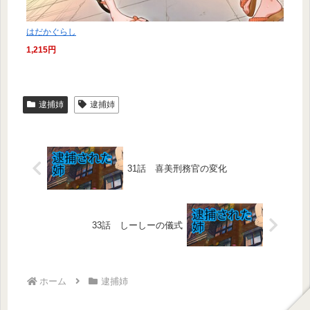
はだかぐらし
1,215円
逮捕姉
逮捕姉
31話 喜美刑務官の変化
33話 しーしーの儀式
ホーム
逮捕姉