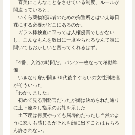
　喜美にこんなことをさせている制度、ルールが
間違っていると、
　いくら薬物犯罪者のための拘置所とはいえ毎日
裸にする必要がどこにあるのか。
　ガラス棒検査に至っては人権侵害でしかない
し、こんなもんを数日に一度やられるなんて誰に
聞いてもおかしいと言ってくれるはず。
「4番、入浴の時間だ。パンツ一枚なって移動準
備」
　いきなり扉が開き30代後半ぐらいの女性刑務官
がそういった
「わかりました」
　初めて見る刑務官だったが姉は決められた通り
に土下座をし指示のお礼を示した
　土下座は何度やっても屈辱的だったし当然のよ
うに怒りも感じるがそれを顔に出すことはもちろ
ん許されない。