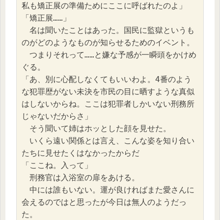
私も矯正展の準備ためにここに呼ばれたのよ」
「矯正展……」
　名は聞いたことはあった。国民に監獄というも
のがどのようなものが知らせるためのイベント。
　つまりそれって……と嫌な予感が一瞬頭をかけめ
ぐる。
「あ、別に心配しなくてもいいわよ。4番のよう
な犯罪歴がない未決を市民の目に晒すような真似
はしないからね。ここは犯罪者しかいない刑務所
じゃないだからさ」
　そう聞いて姉はホッとした顔を見せた。
　いくら遠い関係とは言え、こんな姿を知り合い
たちに見せたくはなかったからだ
「ここね。入って」
　刑務官は入浴室の扉をあける。
　中には誰もいない。運が良ければまた愛さんに
会えるのではと思ったが今日は無人のようだっ
た。